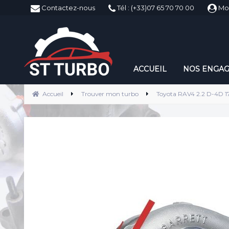
ST-Turbo
Contactez-nous
Tél : (+33)07 65 70 70 00
Mo
ACCUEIL
NOS ENGA
Accueil
Trouver mon turbo
Toyota RAV4 2.2 D-4D 