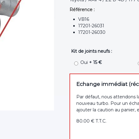
Référence :
VB16
17201-26031
17201-26030
Kit de joints neufs :
Oui
+ 15 €
Echange immédiat (récep
Par défaut, nous attendons l
nouveau turbo. Pour un écha
ajouter la caution au panier, 
80
.00
€
T.T.C.