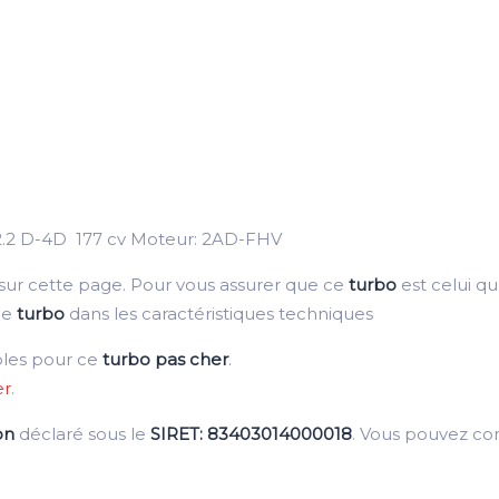
2.2 D-4D 177 cv Moteur:
2AD-FHV
 sur cette page. Pour vous assurer que ce
turbo
est celui qu’
ce
turbo
dans les caractéristiques techniques
bles pour ce
turbo pas cher
.
er
.
on
déclaré sous le
SIRET: 83403014000018
. Vous pouvez c