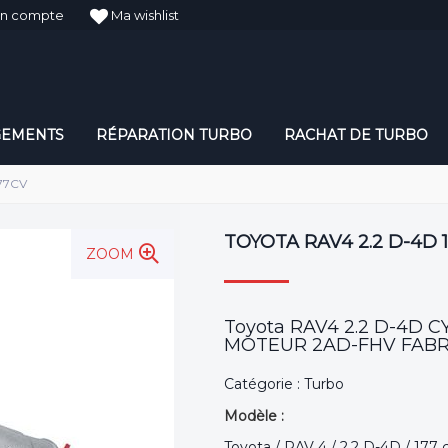
n compte
Ma wishlist
GEMENTS
RÉPARATION TURBO
RACHAT DE TURBO
177CV
TOYOTA RAV4 2.2 D-4D 
ZOOM
Toyota RAV4 2.2 D-4D 
MOTEUR 2AD-FHV FABRIC
Catégorie : Turbo
Modèle :
Toyota / RAV 4 / 2.2 D-4D / 177 