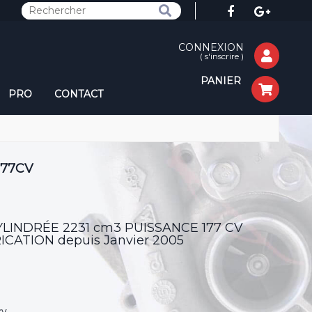
CONNEXION
(
s'inscrire
)
PANIER
PRO
CONTACT
177CV
CYLINDRÉE 2231 cm3 PUISSANCE 177 CV
ATION depuis Janvier 2005
cv