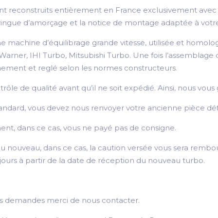
t reconstruits entièrement en France exclusivement avec d
 seringue d’amorçage et la notice de montage adaptée à votr
 machine d’équilibrage grande vitesse, utilisée et homolo
er, IHI Turbo, Mitsubishi Turbo. Une fois l’assemblage du 
nnement et reglé selon les normes constructeurs.
e de qualité avant qu’il ne soit expédié. Ainsi, nous vous g
andard, vous devez nous renvoyer votre ancienne pièce déf
nt, dans ce cas, vous ne payé pas de consigne.
u nouveau, dans ce cas, la caution versée vous sera rembou
 jours à partir de la date de réception du nouveau turbo.
utes demandes merci de nous contacter.