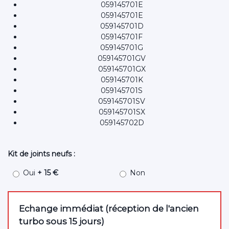
059145701E
059145701E
059145701D
059145701F
059145701G
059145701GV
059145701GX
059145701K
059145701S
059145701SV
059145701SX
059145702D
Kit de joints neufs :
Oui
+ 15 €
Non
Echange immédiat (réception de l'ancien
turbo sous 15 jours)