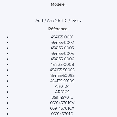
Modèle :
Audi / A4 / 2.5 TDI / 155 cv
Référence :
454135-0001
454135-0002
454135-0003
454135-0005
454135-0006
454135-0008
454135-5006S
454135-5009S
454135-5010S
AR0104
AR0105
059145701C
059145701CV
059145701CX
059145701D