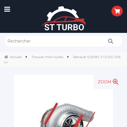
Accueil
Trouver mon turbo
Renault SCENIC II 1.5 DCI 106
cv
ZOOM