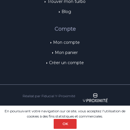
Trouver mon turbo
Blog
Compte
Mon compte
Mon panier
Créer un compte
Réalisé par Fiducial Y-Proximité
© 2018 ST-Turbo
Spécialiste de la vente de Turbo et FAP
En poursuivant votre navigation sur ce site, vous acceptez l'utilisation de
cookies à des fins statistiques et commerciales.
Mentions légales
Conditions Générales de Vente
OK
Politique de confidentialité