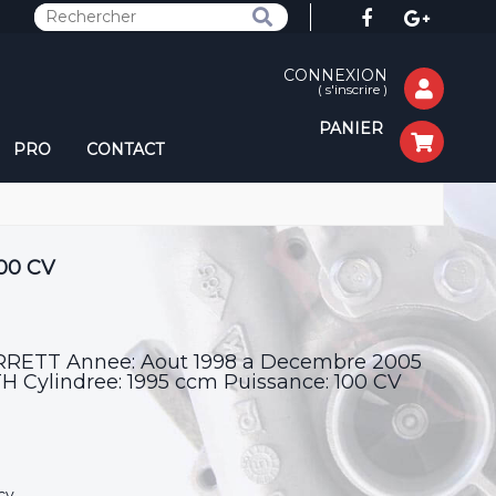
CONNEXION
(
s'inscrire
)
PANIER
PRO
CONTACT
100 CV
GARRETT Annee: Aout 1998 a Decembre 2005
 Cylindree: 1995 ccm Puissance: 100 CV
cv