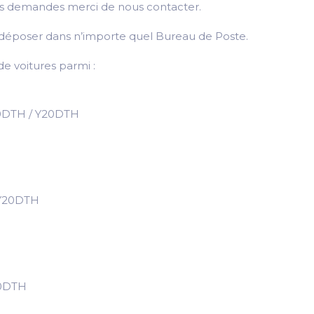
utes demandes merci de nous contacter.
 le déposer dans n’importe quel Bureau de Poste.
e voitures parmi :
20DTH / Y20DTH
 Y20DTH
20DTH