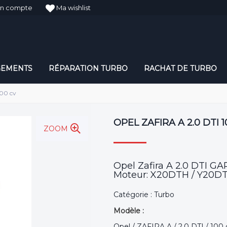
n compte
Ma wishlist
GEMENTS
RÉPARATION TURBO
RACHAT DE TURBO
100 cv
OPEL ZAFIRA A 2.0 DTI 
ZOOM
Opel Zafira A 2.0 DTI 
Moteur: X20DTH / Y20DTH
Catégorie : Turbo
Modèle :
Opel / ZAFIRA A / 2.0 DTI / 100 