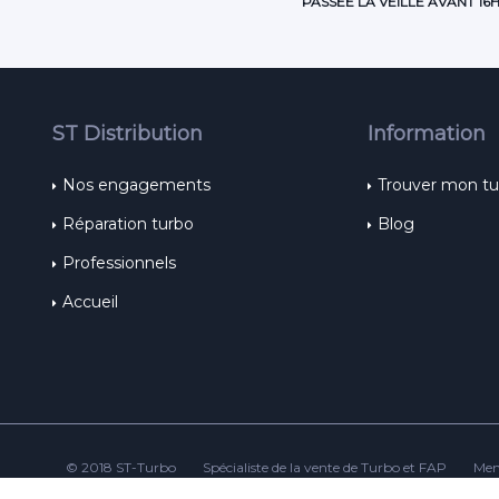
PASSÉE LA VEILLE AVANT 16
ST Distribution
Information
Nos engagements
Trouver mon t
Réparation turbo
Blog
Professionnels
Accueil
© 2018 ST-Turbo
Spécialiste de la vente de Turbo et FAP
Men