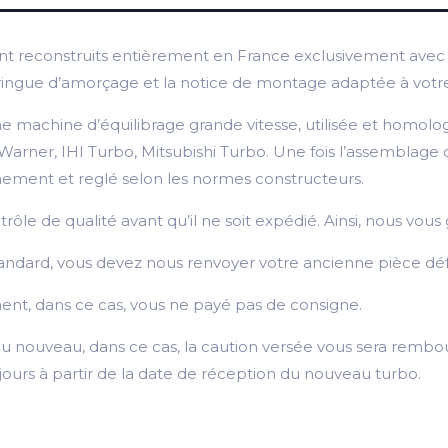
t reconstruits entièrement en France exclusivement avec d
 seringue d’amorçage et la notice de montage adaptée à votr
 machine d’équilibrage grande vitesse, utilisée et homolo
er, IHI Turbo, Mitsubishi Turbo. Une fois l’assemblage du 
nnement et reglé selon les normes constructeurs.
e de qualité avant qu’il ne soit expédié. Ainsi, nous vous g
andard, vous devez nous renvoyer votre ancienne pièce déf
nt, dans ce cas, vous ne payé pas de consigne.
u nouveau, dans ce cas, la caution versée vous sera rembou
 jours à partir de la date de réception du nouveau turbo.