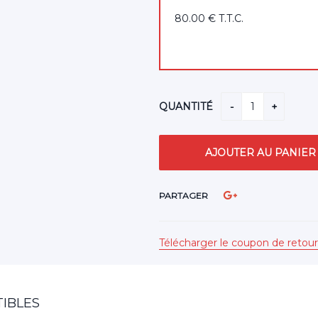
80
.00
€
T.T.C.
QUANTITÉ
PARTAGER
Télécharger le coupon de retour
IBLES