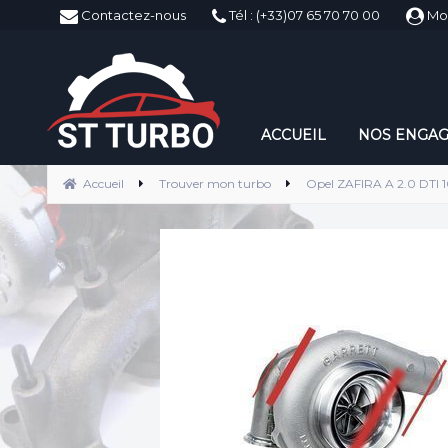
ST-Turbo
Contactez-nous
Tél : (+33)07 65 70 70 00
Mo
ACCUEIL
NOS ENGA
Accueil
Trouver mon turbo
Opel ZAFIRA A 2.0 DTI 