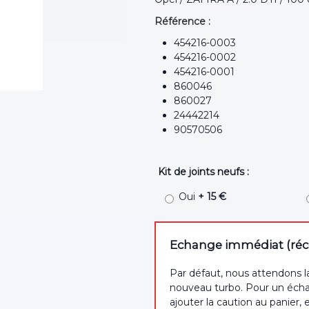
Référence :
454216-0003
454216-0002
454216-0001
860046
860027
24442214
90570506
Kit de joints neufs :
Oui
+ 15 €
Echange immédiat (récep
Par défaut, nous attendons l
nouveau turbo. Pour un écha
ajouter la caution au panier, 