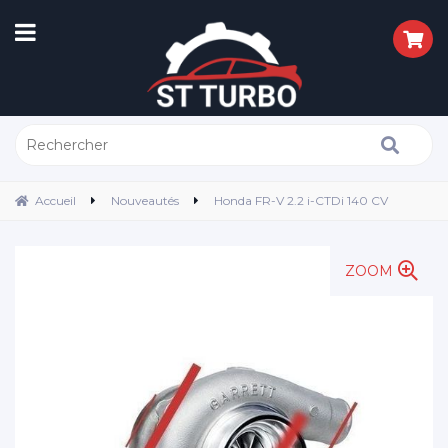
Accueil
Nouveautés
Honda FR-V 2.2 i-CTDi 140 CV
ZOOM