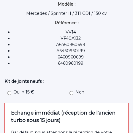
Modèle :
Mercedes / Sprinter II / 311 CDI / 150 cv
Référence :
VV14
VF40A132
A6460960699
A6460960199
6460960699
6460960199
Kit de joints neufs :
Oui
+ 15 €
Non
Echange immédiat (réception de l'ancien
turbo sous 15 jours)
Par défaut, nous attendons la réception de votre