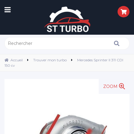
Accueil
Trouver mon turbo
Mercedes Sprinter II 311 CDI
150 cv
ZOOM