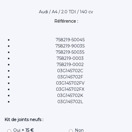
Audi / A4 / 2.0 TDI / 140 cv
Référence :
758219-5004S
758219-9003S
758219-5003S
758219-0003
758219-0002
03G145702C
03G145702F
03G145702FV
03G145702FX
03G145702K
03G145702L
Kit de joints neufs :
Oui
+ 15 €
Non