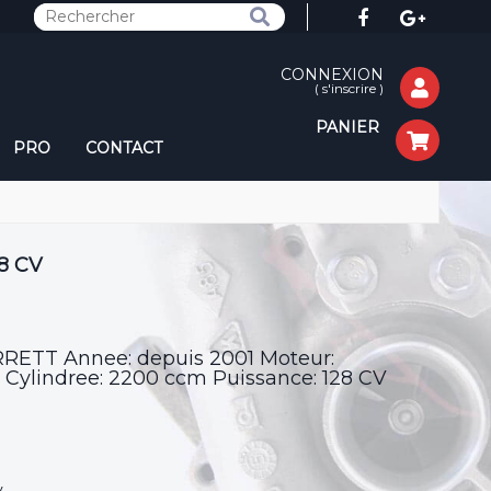
CONNEXION
(
s'inscrire
)
PANIER
PRO
CONTACT
28 CV
ARRETT Annee: depuis 2001 Moteur:
lindree: 2200 ccm Puissance: 128 CV
v