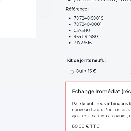
Référence :
707240-5001S
707240-0001
0375H0
9641192380
71723516
Kit de joints neufs :
Oui
+ 15 €
Echange immédiat (récep
Par défaut, nous attendons l
nouveau turbo. Pour un écha
ajouter la caution au panier, 
80
.00
€
T.T.C.