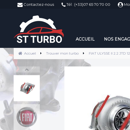
ST-Turbo
Contactez-nous
Tél : (+33)07 65 70 70 00
Mo
ACCUEIL
NOS ENGA
Accueil
Trouver mon turbo
FIAT ULYSSE II 2.2 JTD 1