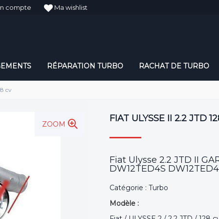
n compte
Ma wishlist
GEMENTS
RÉPARATION TURBO
RACHAT DE TURBO
28 cv
FIAT ULYSSE II 2.2 JTD 1
ZOOM
Fiat Ulysse 2.2 JTD II G
DW12TED4S DW12TED4 Cy
Catégorie : Turbo
Modèle :
Fiat / ULYSSE 2 / 2.2 JTD / 128 c