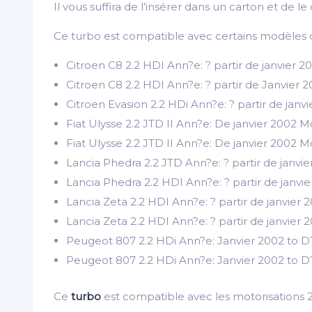
Il vous suffira de l’insérer dans un carton et de
Ce turbo est compatible avec certains modèles d
Citroen C8 2.2 HDI Ann?e: ? partir de janvier
Citroen C8 2.2 HDI Ann?e: ? partir de Janvie
Citroen Evasion 2.2 HDi Ann?e: ? partir de j
Fiat Ulysse 2.2 JTD II Ann?e: De janvier 200
Fiat Ulysse 2.2 JTD II Ann?e: De janvier 200
Lancia Phedra 2.2 JTD Ann?e: ? partir de jan
Lancia Phedra 2.2 HDI Ann?e: ? partir de jan
Lancia Zeta 2.2 HDI Ann?e: ? partir de janvi
Lancia Zeta 2.2 HDI Ann?e: ? partir de janvi
Peugeot 807 2.2 HDi Ann?e: Janvier 2002 to
Peugeot 807 2.2 HDi Ann?e: Janvier 2002 to
Ce
turbo
est compatible avec les motorisation