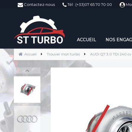
ST-Turbo
Contactez-nous
Tél : (+33)07 65 70 70 00
Mo
ACCUEIL
NOS ENGA
Accueil
Trouver mon turbo
AUDI Q7 3.0 TDI 240 cv