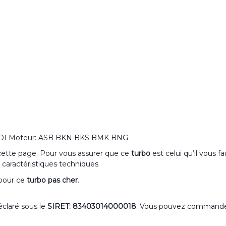
0 TDI Moteur: ASB BKN BKS BMK BNG
 cette page. Pour vous assurer que ce
turbo
est celui qu’il vous f
 caractéristiques techniques
 pour ce
turbo pas cher
.
claré sous le
SIRET: 83403014000018
. Vous pouvez command