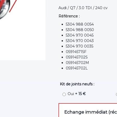
Audi / Q7 / 3.0 TDI / 240 cv
Référence :
5304 988 0054
5304 988 0050
5304 970 0045
5304 970 0043
5304 970 0035
059145715F
059145702S
059145702M
059145702L
Kit de joints neufs :
Oui
+ 15 €
Echange immédiat (récep