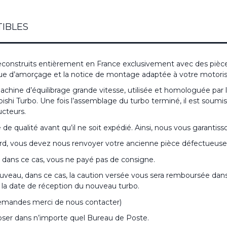
IBLES
construits entièrement en France exclusivement avec des pièce
ingue d’amorçage et la notice de montage adaptée à votre motoris
hine d’équilibrage grande vitesse, utilisée et homologuée par
i Turbo. Une fois l’assemblage du turbo terminé, il est soumis à
ucteurs.
 qualité avant qu’il ne soit expédié. Ainsi, nous vous garantisson
rd, vous devez nous renvoyer votre ancienne pièce défectueuse, 
dans ce cas, vous ne payé pas de consigne.
uveau, dans ce cas, la caution versée vous sera remboursée dans 
de la date de réception du nouveau turbo.
 demandes merci de nous contacter)
époser dans n’importe quel Bureau de Poste.