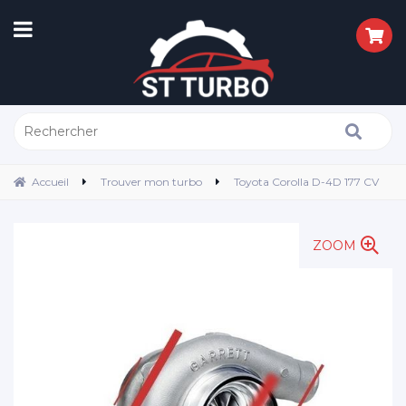
Accueil
Trouver mon turbo
Toyota Corolla D-4D 177 CV
ZOOM