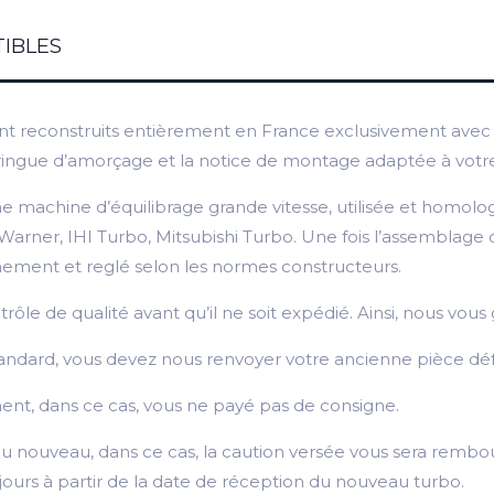
IBLES
t reconstruits entièrement en France exclusivement avec d
 seringue d’amorçage et la notice de montage adaptée à votr
 machine d’équilibrage grande vitesse, utilisée et homolo
er, IHI Turbo, Mitsubishi Turbo. Une fois l’assemblage du 
nnement et reglé selon les normes constructeurs.
e de qualité avant qu’il ne soit expédié. Ainsi, nous vous g
andard, vous devez nous renvoyer votre ancienne pièce déf
nt, dans ce cas, vous ne payé pas de consigne.
u nouveau, dans ce cas, la caution versée vous sera rembou
 jours à partir de la date de réception du nouveau turbo.