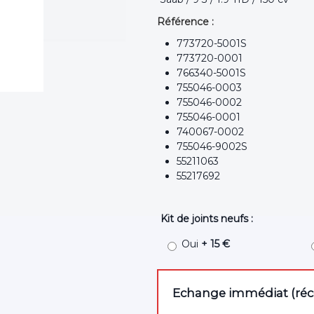
Référence :
773720-5001S
773720-0001
766340-5001S
755046-0003
755046-0002
755046-0001
740067-0002
755046-9002S
55211063
55217692
Kit de joints neufs :
Oui
+ 15 €
Echange immédiat (récep