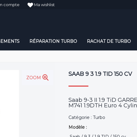
n compte
Ma wishlist
GEMENTS
RÉPARATION TURBO
RACHAT DE TURBO
SAAB 9 3 1.9 TID 150 CV
ZOOM
Saab 9-3 II 1.9 TiD GARR
M741 1.9DTH Euro 4 Cylin
Catégorie : Turbo
Modèle :
Saab / 9 3 / 1.9 TID / 150 cv