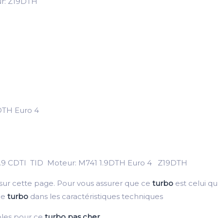
ur: Z19DTH
DTH Euro 4
s 1.9 CDTI TID Moteur: M741 1.9DTH Euro 4 Z19DTH
 sur cette page. Pour vous assurer que ce
turbo
est celui qu’
ce
turbo
dans les caractéristiques techniques
bles pour ce
turbo pas cher
.