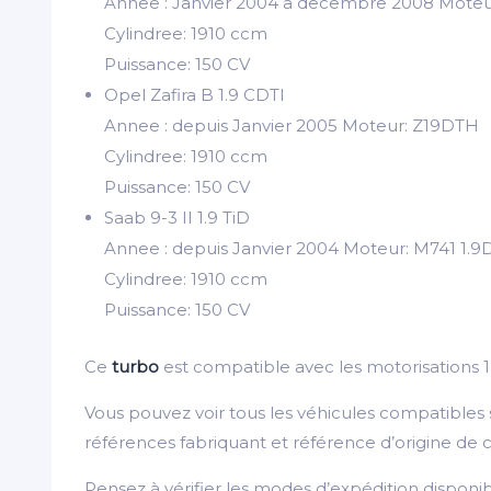
Annee : Janvier 2004 a decembre 2008 Mote
Cylindree: 1910 ccm
Puissance: 150 CV
Opel Zafira B 1.9 CDTI
Annee : depuis Janvier 2005 Moteur: Z19DTH
Cylindree: 1910 ccm
Puissance: 150 CV
Saab 9-3 II 1.9 TiD
Annee : depuis Janvier 2004 Moteur: M741 1.9
Cylindree: 1910 ccm
Puissance: 150 CV
Ce
turbo
est compatible avec les motorisation
Vous pouvez voir tous les véhicules compatibles
références fabriquant et référence d’origine de 
Pensez à vérifier les modes d’expédition disponi