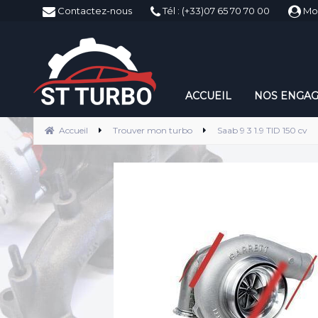
ST-Turbo
Contactez-nous
Tél : (+33)07 65 70 70 00
Mo
ACCUEIL
NOS ENGA
Accueil
Trouver mon turbo
Saab 9 3 1.9 TID 150 cv