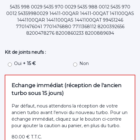
5435 998 0029 5435 970 0029 5435 988 0012 5435 970
0012 54359980029 14411-00QAR 14411-00QAT 141100QAS
1441100QAR 1441100QAS 1441100QAT 99451246
7701476041 7701476880 7711368112 8200392656
8200478276 8200860233 8200889694
Kit de joints neufs :
Oui
+ 15 €
Non
Echange immédiat (réception de l'ancien
turbo sous 15 jours)
Par défaut, nous attendons la réception de votre
ancien turbo avant l'envoi du nouveau turbo. Pour un
échange immédiat, cliquez sur le bouton ci-contre
pour ajouter la caution au panier, en plus du turbo.
80
.00
€
T.T.C.