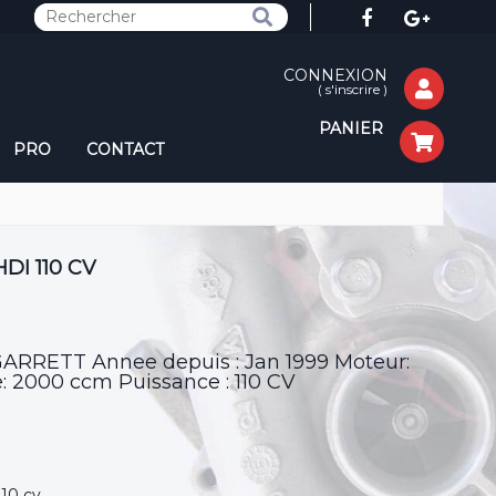
CONNEXION
(
s'inscrire
)
PANIER
PRO
CONTACT
DI 110 CV
GARRETT Annee depuis : Jan 1999 Moteur:
 2000 ccm Puissance : 110 CV
10 cv