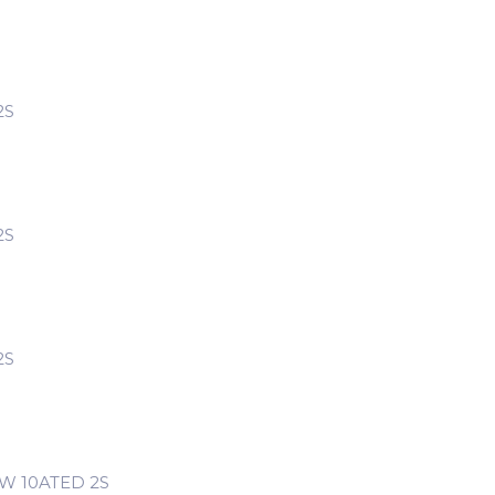
2S
2S
2S
DW 10ATED 2S