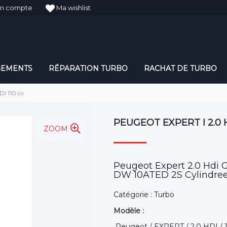
n compte
Ma wishlist
GEMENTS
RÉPARATION TURBO
RACHAT DE TURBO
I 110 cv
PEUGEOT EXPERT I 2.0 H
ZOOM
Peugeot Expert 2.0 Hdi 
DW 10ATED 2S Cylindree:
Catégorie : Turbo
Modèle :
Peugeot / EXPERT / 2.0 HDI / 1