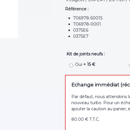
Référence :
706978-5001S
706978-0001
0375E6
0375E7
Kit de joints neufs :
Oui
+ 15 €
Echange immédiat (récep
Par défaut, nous attendons l
nouveau turbo. Pour un écha
ajouter la caution au panier, 
80
.00
€
T.T.C.