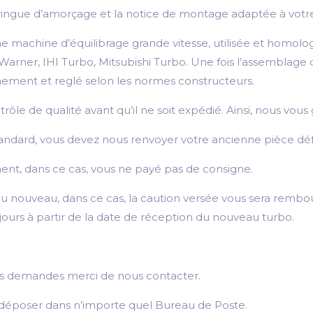
 seringue d’amorçage et la notice de montage adaptée à votr
 machine d’équilibrage grande vitesse, utilisée et homolo
er, IHI Turbo, Mitsubishi Turbo. Une fois l’assemblage du 
nnement et reglé selon les normes constructeurs.
e de qualité avant qu’il ne soit expédié. Ainsi, nous vous g
andard, vous devez nous renvoyer votre ancienne pièce déf
nt, dans ce cas, vous ne payé pas de consigne.
u nouveau, dans ce cas, la caution versée vous sera rembou
 jours à partir de la date de réception du nouveau turbo.
utes demandes merci de nous contacter.
 le déposer dans n’importe quel Bureau de Poste.