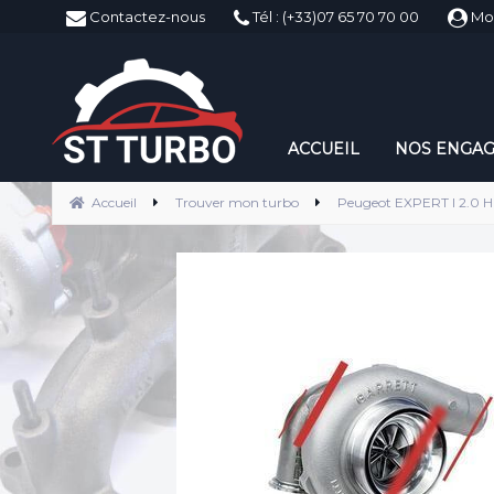
ST-Turbo
Contactez-nous
Tél : (+33)07 65 70 70 00
Mo
ACCUEIL
NOS ENGA
Accueil
Trouver mon turbo
Peugeot EXPERT I 2.0 HD