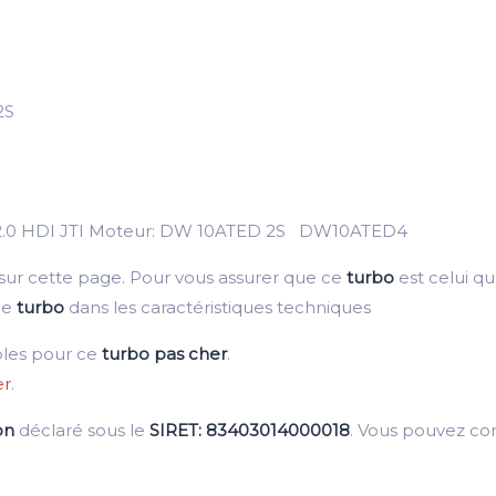
2S
s 2.0 HDI JTI Moteur: DW 10ATED 2S DW10ATED4
 sur cette page. Pour vous assurer que ce
turbo
est celui qu’
ce
turbo
dans les caractéristiques techniques
bles pour ce
turbo pas cher
.
er
.
on
déclaré sous le
SIRET: 83403014000018
. Vous pouvez c