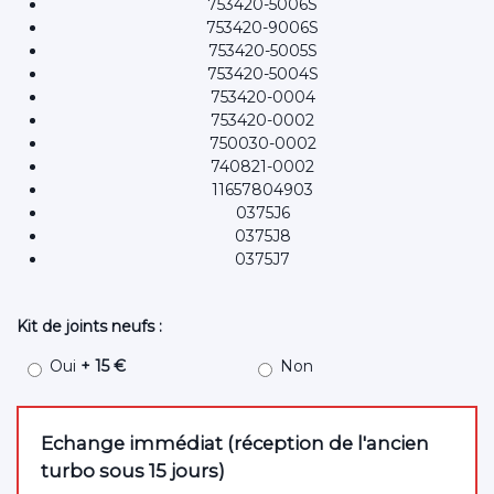
753420-5006S
753420-9006S
753420-5005S
753420-5004S
753420-0004
753420-0002
750030-0002
740821-0002
11657804903
0375J6
0375J8
0375J7
Kit de joints neufs :
Oui
+ 15 €
Non
Echange immédiat (réception de l'ancien
turbo sous 15 jours)