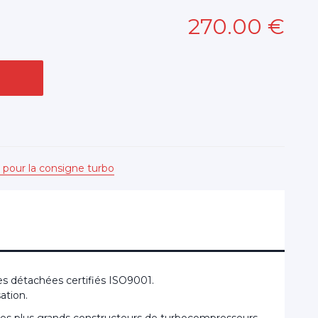
270
.00
€
 pour la consigne turbo
s détachées certifiés ISO9001.
ation.
 les plus grands constructeurs de turbocompresseurs