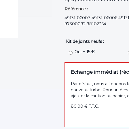
Référence :
49131-06007 49131-06006 4913
97300092 98102364
Kit de joints neufs :
Oui
+ 15 €
Echange immédiat (récep
Par défaut, nous attendons l
nouveau turbo. Pour un écha
ajouter la caution au panier, 
80
.00
€
T.T.C.