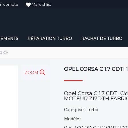
n compte
Ma wishlist
GEMENTS
RÉPARATION TURBO
RACHAT DE TURBO
00 CV
OPEL CORSA C 1.7 CDTI 
ZOOM
Opel Corsa C 1.7 CDTI 
MOTEUR Z17DTH FABRIC
Catégorie : Turbo
Modèle :
Opel / CORSA C / 1.7 CDTI / 100