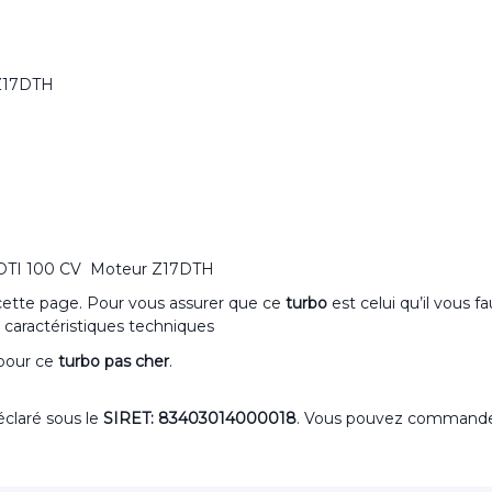
 Z17DTH
 CDTI 100 CV Moteur Z17DTH
 cette page. Pour vous assurer que ce
turbo
est celui qu’il vous f
 caractéristiques techniques
 pour ce
turbo pas cher
.
claré sous le
SIRET: 83403014000018
. Vous pouvez command