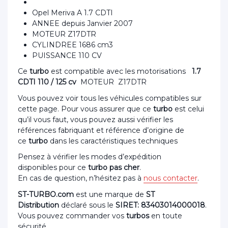
Opel Meriva A 1.7 CDTI
ANNEE depuis Janvier 2007
MOTEUR Z17DTR
CYLINDREE 1686 cm3
PUISSANCE 110 CV
Ce
turbo
est compatible avec les motorisations
1.7
CDTI 110 / 125 cv
MOTEUR Z17DTR
Vous pouvez voir tous les véhicules compatibles sur
cette page. Pour vous assurer que ce
turbo
est celui
qu’il vous faut, vous pouvez aussi vérifier les
références fabriquant et référence d’origine de
ce
turbo
dans les caractéristiques techniques
Pensez à vérifier les modes d’expédition
disponibles pour ce
turbo pas cher
.
En cas de question, n’hésitez pas à
nous contacter
.
ST-TURBO.com
est une marque de
ST
Distribution
déclaré sous le
SIRET: 83403014000018
.
Vous pouvez commander vos
turbos
en toute
sécurité.