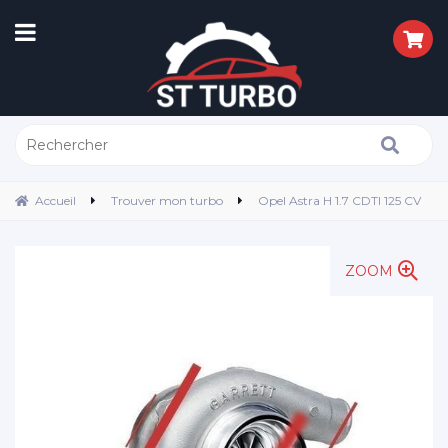
Accueil
Trouver mon turbo
Opel Astra H 1.7 CDTI 125 CV
ZOOM