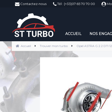
ST-Turbo
Contactez-nous
Tél : (+33)07 65 70 70 00
Mo
ACCUEIL
NOS ENGA
Accueil
Trouver mon turbo
Opel ASTRA G 2.2 DTI 12