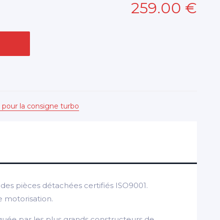
259
.00
€
 pour la consigne turbo
es pièces détachées certifiés ISO9001.
e motorisation.
guée par les plus grands constructeurs de