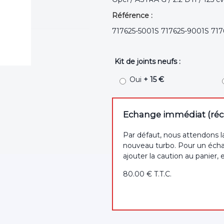
Référence :
717625-5001S 717625-9001S 71
Kit de joints neufs :
Oui
+ 15 €
Echange immédiat (récep
Par défaut, nous attendons l
nouveau turbo. Pour un écha
ajouter la caution au panier, 
80
.00
€
T.T.C.