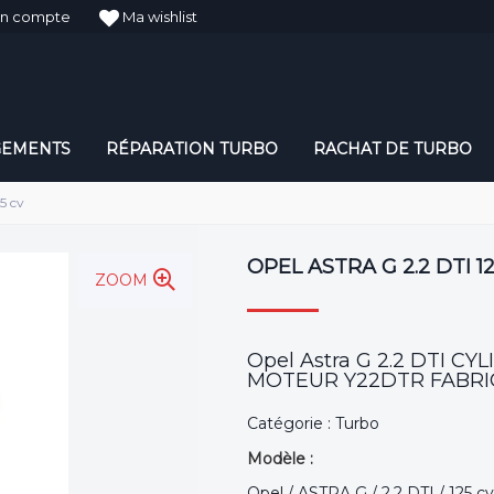
n compte
Ma wishlist
GEMENTS
RÉPARATION TURBO
RACHAT DE TURBO
5 cv
OPEL ASTRA G 2.2 DTI 1
ZOOM
Opel Astra G 2.2 DTI C
MOTEUR Y22DTR FABRIC
Catégorie : Turbo
Modèle :
Opel / ASTRA G / 2.2 DTI / 125 c