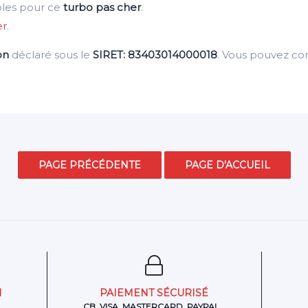
bles pour ce
turbo pas cher
.
er
.
on
déclaré sous le
SIRET: 83403014000018
. Vous pouvez c
N
PAIEMENT SÉCURISÉ
CB, VISA, MASTERCARD, PAYPAL...