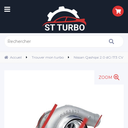
Accueil
Trouver mon turbo
Nissan Qashqai 2.0 dCi 173 CV
ZOOM