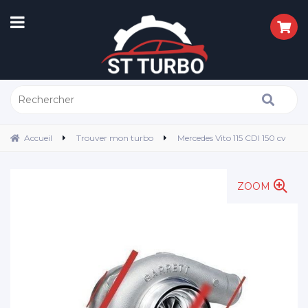
Accueil
Trouver mon turbo
Mercedes Vito 115 CDI 150 cv
ZOOM