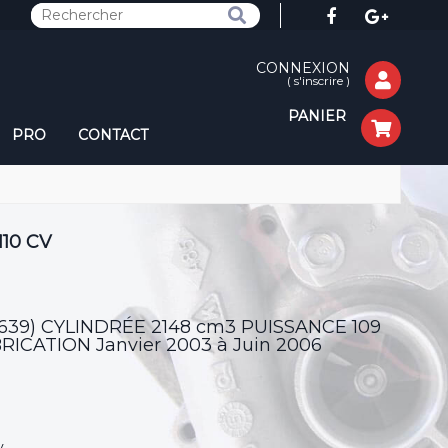
CONNEXION
(
s'inscrire
)
PANIER
PRO
CONTACT
110 CV
(W639) CYLINDRÉE 2148 cm3 PUISSANCE 109
CATION Janvier 2003 à Juin 2006
v