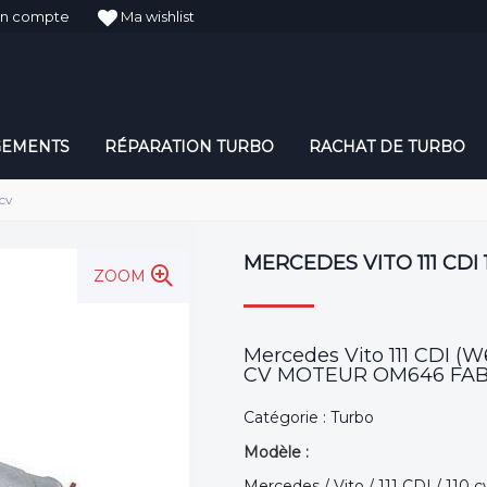
n compte
Ma wishlist
GEMENTS
RÉPARATION TURBO
RACHAT DE TURBO
 cv
MERCEDES VITO 111 CDI 
ZOOM
Mercedes Vito 111 CDI 
CV MOTEUR OM646 FABRI
Catégorie : Turbo
Modèle :
Mercedes / Vito / 111 CDI / 110 c