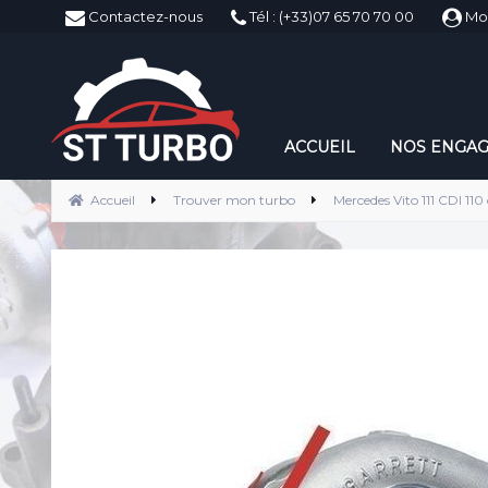
ST-Turbo
Contactez-nous
Tél : (+33)07 65 70 70 00
Mo
ACCUEIL
NOS ENGA
Accueil
Trouver mon turbo
Mercedes Vito 111 CDI 110