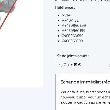
Référence :
VV14
VF40A132
A6460960699
A6460960199
6460960699
6460960199
Kit de joints neufs :
Oui
+ 15 €
Echange immédiat (récep
Par défaut, nous attendons l
nouveau turbo. Pour un écha
ajouter la caution au panier, 