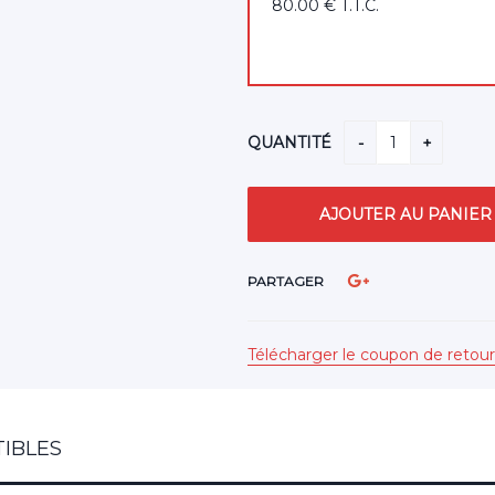
80
.00
€
T.T.C.
QUANTITÉ
PARTAGER
Télécharger le coupon de retour
IBLES