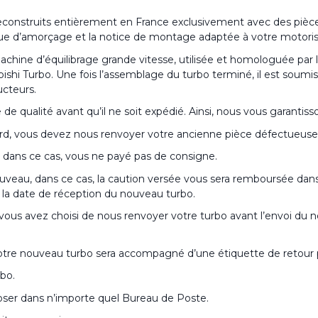
construits entièrement en France exclusivement avec des pièce
ingue d’amorçage et la notice de montage adaptée à votre motoris
hine d’équilibrage grande vitesse, utilisée et homologuée par
i Turbo. Une fois l’assemblage du turbo terminé, il est soumis à
ucteurs.
 qualité avant qu’il ne soit expédié. Ainsi, nous vous garantisson
rd, vous devez nous renvoyer votre ancienne pièce défectueuse, 
dans ce cas, vous ne payé pas de consigne.
uveau, dans ce cas, la caution versée vous sera remboursée dans 
de la date de réception du nouveau turbo.
Si vous avez choisi de nous renvoyer votre turbo avant l’envoi du
otre nouveau turbo sera accompagné d’une étiquette de retour
rbo.
époser dans n’importe quel Bureau de Poste.