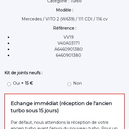
Catégorie : Turbo
Modèle :
Mercedes / VITO 2 (W639) / 111 CDI / 116 cv
Référence :
VV19
V40A03171
A6460901380
6460901380
Kit de joints neufs :
Oui
+ 15 €
Non
Echange immédiat (réception de l'ancien
turbo sous 15 jours)
Par défaut, nous attendons la réception de votre
ancien turbo avant l'envoi du nouveau turbo. Pour un