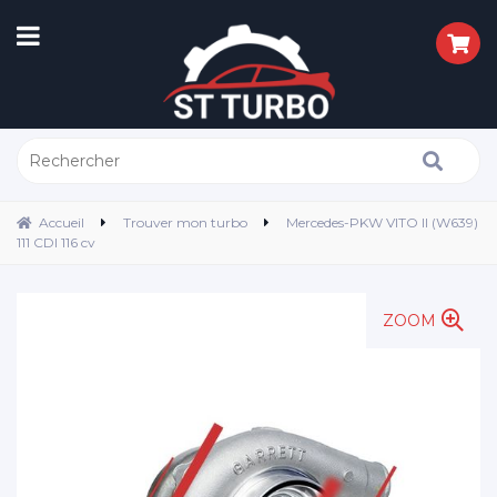
Accueil
Trouver mon turbo
Mercedes-PKW VITO II (W639)
111 CDI 116 cv
ZOOM