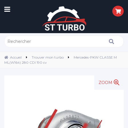
Accueil
Trouver mon turbo
Mercedes-PKW CLASSE M
ML(W164) 280 CDI 190 cv
ZOOM