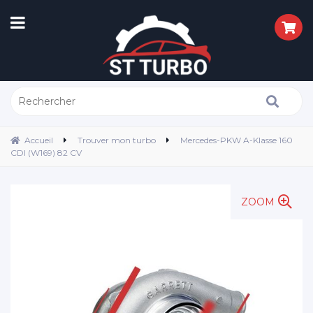
Accueil
Trouver mon turbo
Mercedes-PKW A-Klasse 160
CDI (W169) 82 CV
ZOOM