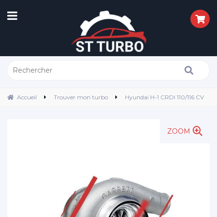
Accueil
Trouver mon turbo
Hyundai H-1 CRDI 110/116 CV
ZOOM