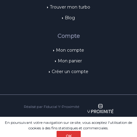
Trouver mon turbo
Blog
Compte
Mon compte
Mon panier
Créer un compte
Réalisé par Fiducial Y-Proximité
© 2018 ST-Turbo
Spécialiste de la vente de Turbo et FAP
En poursuivant votre navigation sur ce site, vous acceptez l'utilisation de
cookies à des fins statistiques et commerciales.
Mentions légales
Conditions Générales de Vente
OK