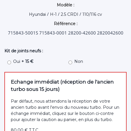
Modèle :
/
/
/
Hyundai
H-1
2.5 CRDI
110/116 cv
Référence :
715843-5001S 715843-0001 28200-42600 2820042600
Kit de joints neufs :
Oui
+ 15 €
Non
Echange immédiat (réception de l'ancien
turbo sous 15 jours)
Par défaut, nous attendons la réception de votre
ancien turbo avant l'envoi du nouveau turbo. Pour un
échange immédiat, cliquez sur le bouton ci-contre
pour ajouter la caution au panier, en plus du turbo.
80
.00
€
T.T.C.