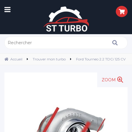
Accueil
Trouver mon turbo
Ford Tourneo 2.2 TDCi 125 CV
ZOOM