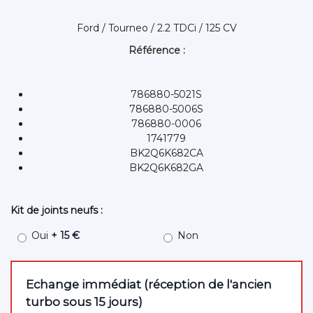
Ford / Tourneo / 2.2 TDCi / 125 CV
Référence :
786880-5021S
786880-5006S
786880-0006
1741779
BK2Q6K682CA
BK2Q6K682GA
Kit de joints neufs :
Oui
+ 15 €
Non
Echange immédiat (réception de l'ancien
turbo sous 15 jours)