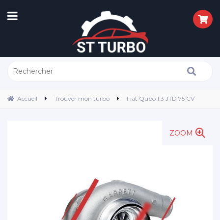
Accueil
Trouver mon turbo
Fiat Qubo 1.3 JTD 75 CV
ZOOM