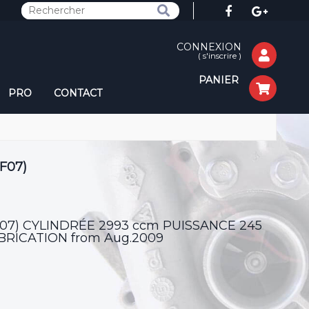
CONNEXION
(
s'inscrire
)
PANIER
PRO
CONTACT
F07)
(F07) CYLINDRÉE 2993 ccm PUISSANCE 245
RICATION from Aug.2009