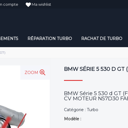
n compte
Ma wishlist
GEMENTS
RÉPARATION TURBO
RACHAT DE TURBO
F07)
BMW SÉRIE 5 530 D GT (
ZOOM
BMW Série 5 530 d GT 
CV MOTEUR N57D30 FAB
Catégorie : Turbo
Modèle :