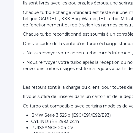
Ils sont livrés avec les goujons, les écrous, une ser
Chaque turbo Echange Standard est testé sur une mac
tel que GARRETT, KKK BorgWarner, IHI Turbo, Mitsubish
de fonctionnement et reglé selon les normes constr
Chaque turbo reconditionné est soumis à un contrôle de
Dans le cadre de la vente d’un turbo échange standa
• Nous renvoyer votre ancien turbo immédiatement, 
• Nous renvoyer votre turbo après la réception du no
renvoi des turbos usagés est fixé à 15 jours à partir 
Les retours sont à la charge du client, pour toutes 
Il vous suffira de l’insérer dans un carton et de le d
Ce turbo est compatible avec certains modèles de vo
BMW Série 3 325 d (E90/E91/E92/E93)
CYLINDRÉE 2993 ccm
PUISSANCE 204 CV