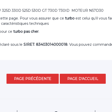
BMW 325D 330D 525D 530D GT 730D 730ID MOTEUR N57D30
 cette page. Pour vous assurer que ce
turbo
est celui qu’il vous f
 caractéristiques techniques
 pour ce
turbo pas cher
.
claré sous le
SIRET: 83403014000018
. Vous pouvez command