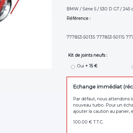
BMW / Série 5 / 530 D GT / 245 
Référence :
777853-5013S 777853-5011S 77
Kit de joints neufs :
Oui
+ 15 €
Echange immédiat (récep
Par défaut, nous attendons l
nouveau turbo. Pour un écha
ajouter la caution au panier, 
100
.00
€
T.T.C.