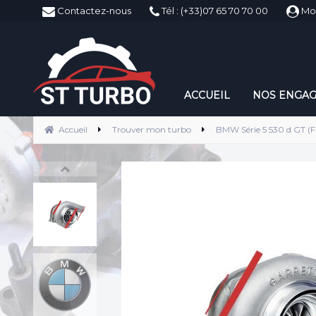
ST-Turbo
Contactez-nous
Tél : (+33)07 65 70 70 00
Mo
ACCUEIL
NOS ENGA
Accueil
Trouver mon turbo
BMW Série 5 530 d GT (