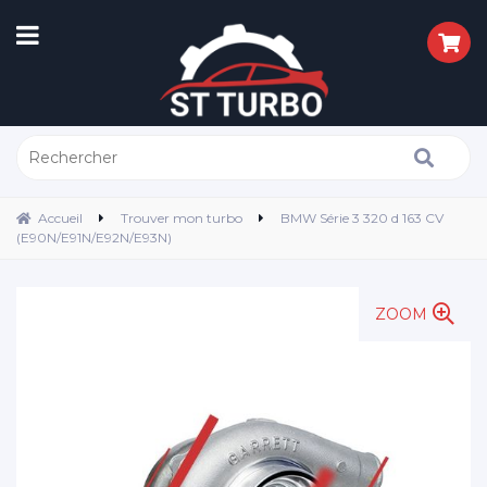
Accueil
Trouver mon turbo
BMW Série 3 320 d 163 CV
(E90N/E91N/E92N/E93N)
ZOOM