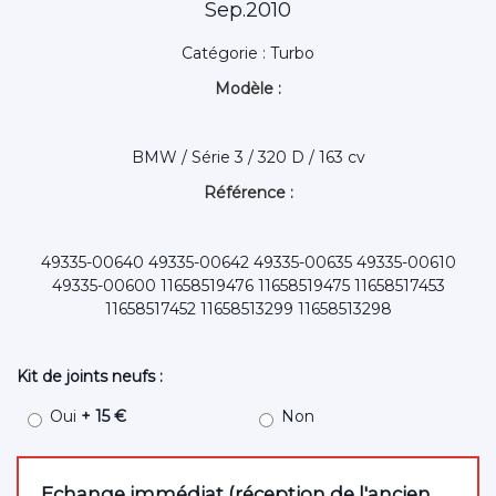
Sep.2010
Catégorie : Turbo
Modèle :
BMW / Série 3 / 320 D / 163 cv
Référence :
49335-00640 49335-00642 49335-00635 49335-00610
49335-00600 11658519476 11658519475 11658517453
11658517452 11658513299 11658513298
Kit de joints neufs :
Oui
+ 15 €
Non
Echange immédiat (réception de l'ancien