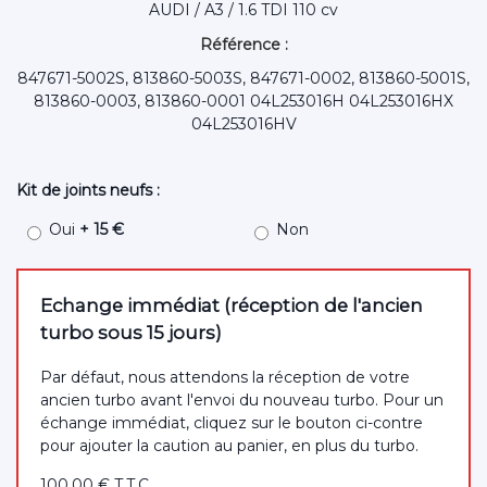
AUDI / A3 / 1.6 TDI 110 cv
Référence :
847671-5002S, 813860-5003S, 847671-0002, 813860-5001S,
813860-0003, 813860-0001 04L253016H 04L253016HX
04L253016HV
Kit de joints neufs :
Oui
+ 15 €
Non
Echange immédiat (réception de l'ancien
turbo sous 15 jours)
Par défaut, nous attendons la réception de votre
ancien turbo avant l'envoi du nouveau turbo. Pour un
échange immédiat, cliquez sur le bouton ci-contre
pour ajouter la caution au panier, en plus du turbo.
100
.00
€
T.T.C.